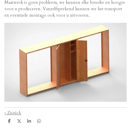
Maatwerk is geen probleem, we kunnen elke breedte en hoogte
voor u produceren. Vanzelfsprekend kunnen we het transport
en eventuele montage ook voor u uitvoeren.
«
Zurück
T
T
T
T
e
e
e
e