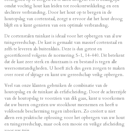
omdat vochtig hout kan leiden tot rookontwikkeling en een
slechtere verbranding. Door het hout op te bergen in de
houtopslag van cortenstaal, zorgt u ervoor dat het hout droog
blijft en u kunt genieten van een optimale verbranding.
De cortenstalen tuinkast is ideaal voor het opbergen van al uw
tuingereedschap. De kast is gemaakt van massief cortenstaal en
zelfs te leveren als buitenkluis. Deze is dan getest en
gecertificeerd volgens de normering S-1, 14-440. Dit betekent
dat de kast zeer sterk en duurzaam is en bestand is tegen alle
weersomstandigheden. U hoeft zich dus geen zorgen te maken
over roest of slijtage en kunt uw gereedschap veilig opbergen.
Veel van onze klanten gebruiken de combinatie van de
houtopslag en de tuinkast als erfafscheiding. Door de achterzijde
van de houtopslag te voorzien van dik gaas, kunt u voorkomen
dat uw buren ongezien uw stookhout meenemen en heeft u
voldoende bescherming tegen inbrekers. Zo creëert u niet
alleen een praktische oplossing voor het opbergen van uw hout
en tuingereedschap, maar ook een mooie en veilige afscheiding
voor uw tuin.