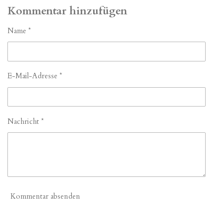
i
i
i
i
l
l
l
l
Kommentar hinzufügen
e
e
e
e
n
n
n
n
Name *
E-Mail-Adresse *
Nachricht *
Kommentar absenden