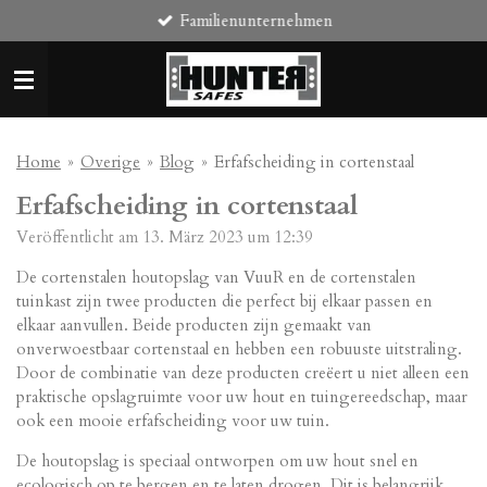
Familienunternehmen
Zum
Hauptinhalt
springen
Home
»
Overige
»
Blog
»
Erfafscheiding in cortenstaal
Erfafscheiding in cortenstaal
Veröffentlicht am 13. März 2023 um 12:39
De cortenstalen houtopslag van VuuR en de cortenstalen
tuinkast zijn twee producten die perfect bij elkaar passen en
elkaar aanvullen. Beide producten zijn gemaakt van
onverwoestbaar cortenstaal en hebben een robuuste uitstraling.
Door de combinatie van deze producten creëert u niet alleen een
praktische opslagruimte voor uw hout en tuingereedschap, maar
ook een mooie erfafscheiding voor uw tuin.
De houtopslag is speciaal ontworpen om uw hout snel en
ecologisch op te bergen en te laten drogen. Dit is belangrijk