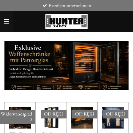
Familienunternehmen
Zum
Hauptinhalt
springen
Widerstandsgrad
OD RĘKI
OD RĘKI
OD RĘKI
0