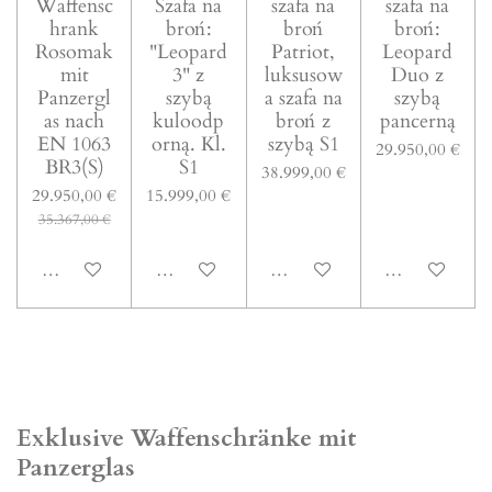
Waffensc
Szafa na
szafa na
szafa na
hrank
broń:
broń
broń:
Rosomak
"Leopard
Patriot,
Leopard
mit
3" z
luksusow
Duo z
Panzergl
szybą
a szafa na
szybą
as nach
kuloodp
broń z
pancerną
EN 1063
orną. Kl.
szybą S1
29.950,00 €
BR3(S)
S1
38.999,00 €
29.950,00 €
15.999,00 €
35.367,00 €
In den Warenkorb
In den Warenkorb
In den Warenkorb
In den Warenk
Exklusive Waffenschränke mit
Panzerglas