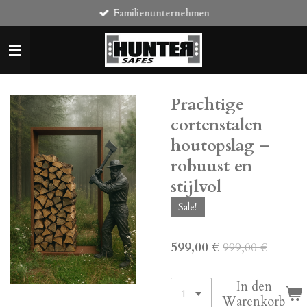
Familienunternehmen
Zum
Hauptinhalt
springen
Prachtige
cortenstalen
houtopslag –
robuust en
stijlvol
Sale!
599,00 €
999,00 €
In den
Warenkorb