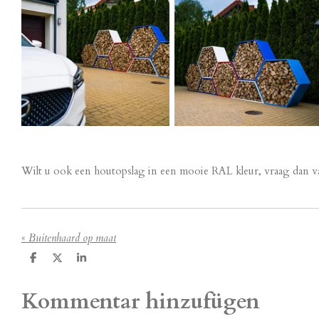
Wilt u ook een houtopslag in een mooie RAL kleur, vraag dan v
«
Buitenhaard op maat
T
T
T
e
e
e
i
i
i
Kommentar hinzufügen
l
l
l
e
e
e
n
n
n