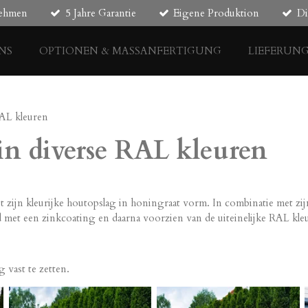
nehmen
5 Jahre Garantie
Eigene Produktion
Di
NS
OPTIONEN & MASSANFERTIGUNG
LIEFERUN
RAL kleuren
in diverse RAL kleuren
met zijn kleurijke houtopslag in honingraat vorm. In combinatie met 
 met een zinkcoating en daarna voorzien van de uiteinelijke RAL kle
 vast te zetten.