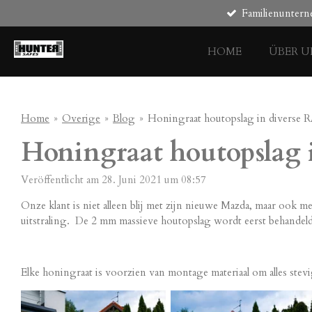
Familienunter
Zum
Hauptinhalt
springen
HOME
ÜBER U
Home
»
Overige
»
Blog
»
Honingraat houtopslag in diverse 
Honingraat houtopslag 
Veröffentlicht am 28. Juni 2021 um 08:57
Onze klant is niet alleen blij met zijn nieuwe Mazda, maar ook 
uitstraling. De 2 mm massieve houtopslag wordt eerst behandeld
Elke honingraat is voorzien van montage materiaal om alles stevig