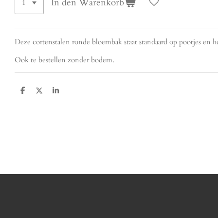
In den Warenkorb
Deze cortenstalen ronde bloembak staat standaard op pootjes en 
Ook te bestellen zonder bodem.
T
T
T
e
e
e
i
i
i
l
l
l
e
e
e
n
n
n