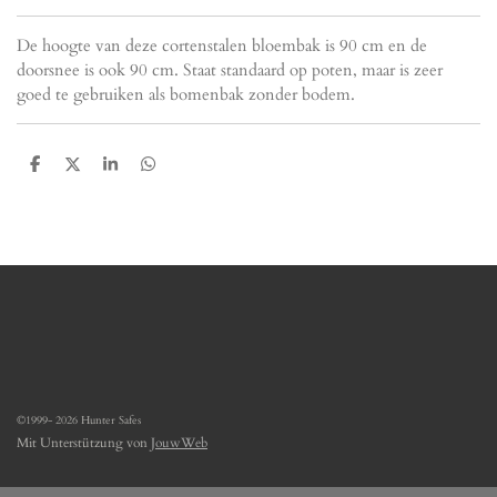
De hoogte van deze cortenstalen bloembak is 90 cm en de
doorsnee is ook 90 cm. Staat standaard op poten, maar is zeer
goed te gebruiken als bomenbak zonder bodem.
T
T
T
T
e
e
e
e
i
i
i
i
l
l
l
l
e
e
e
e
n
n
n
n
©1999- 2026 Hunter Safes
Mit Unterstützung von
JouwWeb