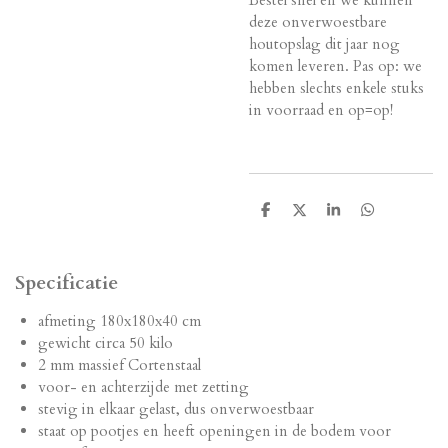
Bestel snel en we kunnen
deze onverwoestbare
houtopslag dit jaar nog
komen leveren. Pas op: we
hebben slechts enkele stuks
in voorraad en op=op!
T
T
T
T
e
e
e
e
i
i
i
i
l
l
l
l
e
e
e
e
Specificatie
n
n
n
n
afmeting 180x180x40 cm
gewicht circa 50 kilo
2 mm massief Cortenstaal
voor- en achterzijde met zetting
stevig in elkaar gelast, dus onverwoestbaar
staat op pootjes en heeft openingen in de bodem voor