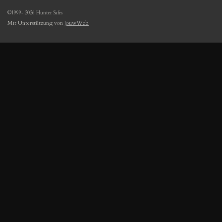
©1999- 2026 Hunter Safes
Mit Unterstützung von
JouwWeb