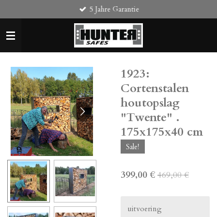
5 Jahre Garantie
Zum
Hauptinhalt
springen
1923:
Cortenstalen
houtopslag
"Twente" .
175x175x40 cm
Sale!
399,00 €
469,00 €
uitvoering