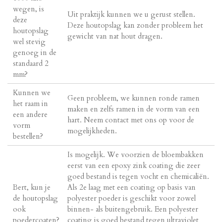
wegen, is
Uit praktijk kunnen we u gerust stellen.
deze
Deze houtopslag kan zonder probleem het
houtopslag
gewicht van nat hout dragen.
wel stevig
genoeg in de
standaard 2
mm?
Kunnen we
Geen probleem, we kunnen ronde ramen
het raam in
maken en zelfs ramen in de vorm van een
een andere
hart. Neem contact met ons op voor de
vorm
mogelijkheden.
bestellen?
Is mogelijk. We voorzien de bloembakken
eerst van een epoxy zink coating die zeer
goed bestand is tegen vocht en chemicaliën.
Bert, kun je
Als 2e laag met een coating op basis van
de houtopslag
polyester poeder is geschikt voor zowel
ook
binnen- als buitengebruik. Een polyester
poedercoaten?
coating is goed bestand tegen ultraviolet