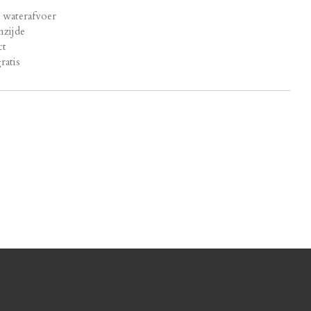
 waterafvoer
nzijde
ct
ratis