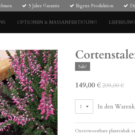
nehmen
5 Jahre Garantie
Eigene Produktion
Di
NS
OPTIONEN & MASSANFERTIGUNG
LIEFERUN
Cortenstal
Sale!
149,00 €
209,00 €
In den Warenk
Onverwoestbare plantenbak va