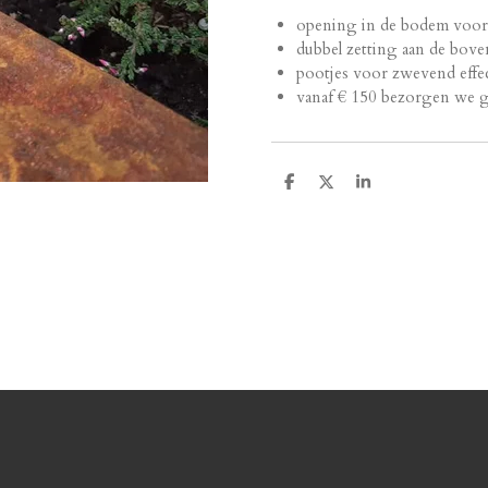
opening in de bodem voor
dubbel zetting aan de bove
pootjes voor zwevend effe
vanaf € 150 bezorgen we g
T
T
T
e
e
e
i
i
i
l
l
l
e
e
e
n
n
n