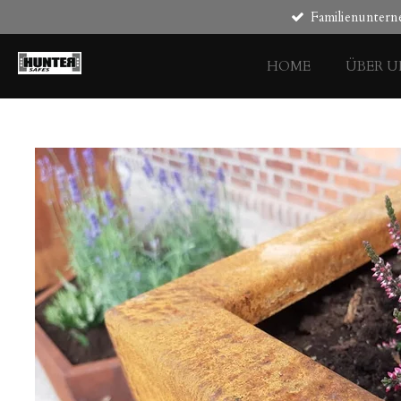
Familienunter
Zum
Hauptinhalt
springen
HOME
ÜBER U