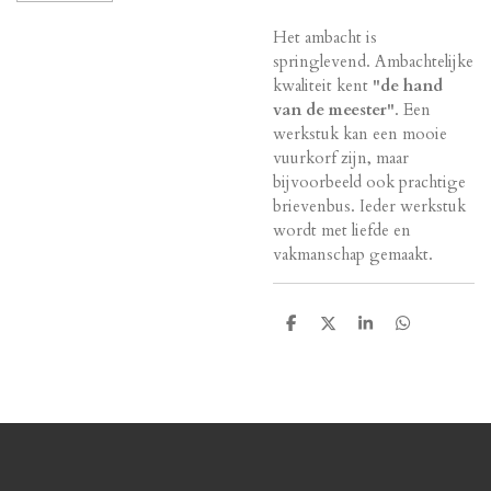
Het ambacht is
springlevend. Ambachtelijke
kwaliteit kent
"de hand
van de meester"
. Een
werkstuk kan een mooie
vuurkorf zijn, maar
bijvoorbeeld ook prachtige
brievenbus. Ieder werkstuk
wordt met liefde en
vakmanschap gemaakt.
T
T
T
T
e
e
e
e
i
i
i
i
l
l
l
l
e
e
e
e
n
n
n
n