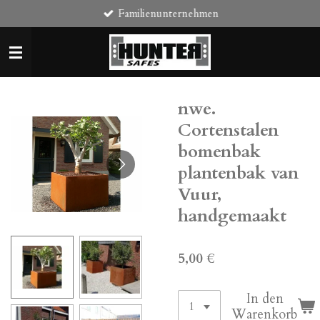
Familienunternehmen
Zum
Hauptinhalt
springen
nwe.
Cortenstalen
bomenbak
plantenbak van
Vuur,
handgemaakt
5,00 €
In den
Warenkorb