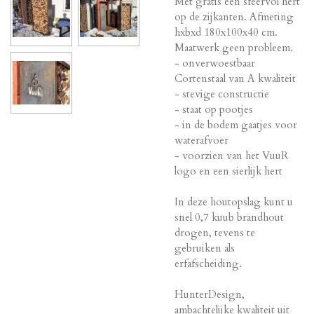
Met gratis een sfeervol hert
op de zijkanten. Afmeting
hxbxd 180x100x40 cm.
Maatwerk geen probleem.
- onverwoestbaar
Cortenstaal van A kwaliteit
- stevige constructie
- staat op pootjes
- in de bodem gaatjes voor
waterafvoer
- voorzien van het VuuR
logo en een sierlijk hert
In deze houtopslag kunt u
snel 0,7 kuub brandhout
drogen, tevens te
gebruiken als
erfafscheiding.
HunterDesign,
ambachtelijke kwaliteit uit