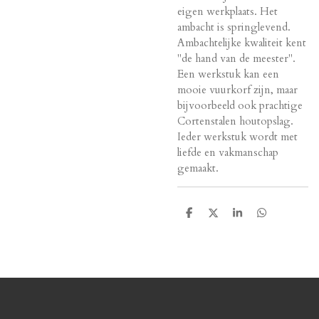
eigen werkplaats. Het
ambacht is springlevend.
Ambachtelijke kwaliteit kent
"de hand van de meester".
Een werkstuk kan een
mooie vuurkorf zijn, maar
bijvoorbeeld ook prachtige
Cortenstalen houtopslag.
Ieder werkstuk wordt met
liefde en vakmanschap
gemaakt.
T
T
T
T
e
e
e
e
i
i
i
i
l
l
l
l
e
e
e
e
n
n
n
n