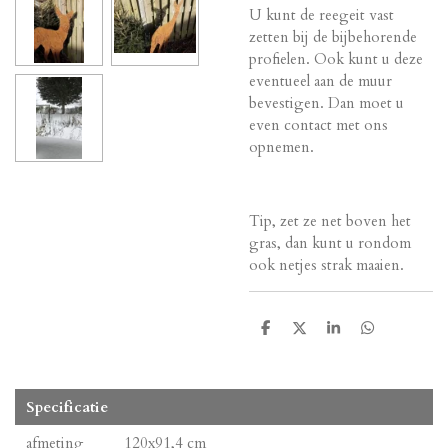
U kunt de reegeit vast
zetten bij de bijbehorende
profielen. Ook kunt u deze
eventueel aan de muur
bevestigen. Dan moet u
even contact met ons
opnemen.
Tip, zet ze net boven het
gras, dan kunt u rondom
ook netjes strak maaien.
T
T
T
T
e
e
e
e
i
i
i
i
l
l
l
l
e
e
e
e
Specificatie
n
n
n
n
afmeting
120x91,4 cm