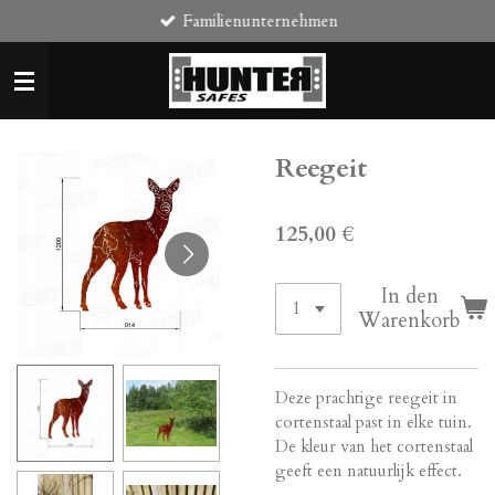
Familienunternehmen
Zum
Hauptinhalt
springen
Reegeit
125,00 €
In den
Warenkorb
Deze prachtige reegeit in
cortenstaal past in elke tuin.
De kleur van het cortenstaal
geeft een natuurlijk effect.