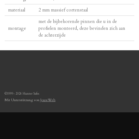
materiaal
2 mm massief cortenstaal
met de bijbehorende pinnen die u in de
montage
profielen monteerd, deze bevinden zich aan
de achterzijde
©1999- 2026 Hunter Safes
Mit Unterstützung von
JouwWeb