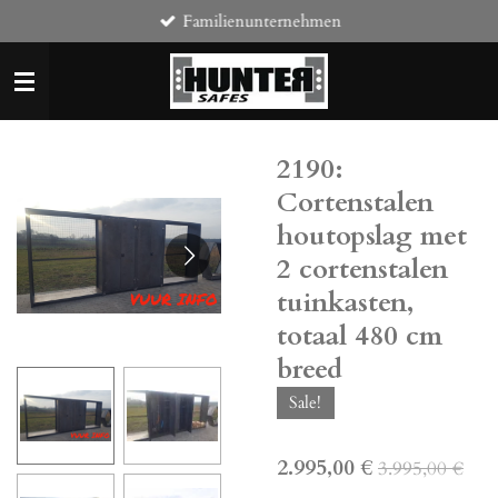
Familienunternehmen
Zum
Hauptinhalt
springen
2190:
Cortenstalen
houtopslag met
2 cortenstalen
tuinkasten,
totaal 480 cm
breed
Sale!
2.995,00 €
3.995,00 €