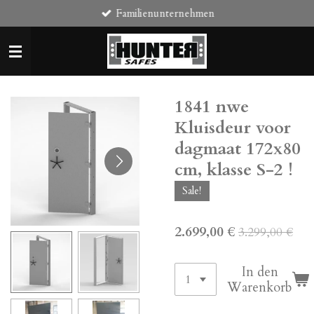
Familienunternehmen
Zum
Hauptinhalt
springen
1841 nwe
Kluisdeur voor
dagmaat 172x80
cm, klasse S-2 !
Sale!
2.699,00 €
3.299,00 €
In den
Warenkorb