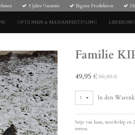
nehmen
5 Jahre Garantie
Eigene Produktion
Di
NS
OPTIONEN & MASSANFERTIGUNG
LIEFERUN
Familie KIP
49,95 €
99,99 €
In den Warenk
Setje van haan, moederkip en 2
zetten.