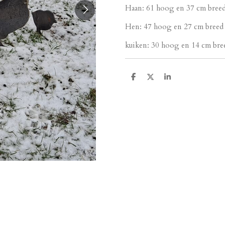
Haan: 61 hoog en 37 cm bree
Hen: 47 hoog en 27 cm breed
kuiken: 30 hoog en 14 cm bree
T
T
T
e
e
e
i
i
i
l
l
l
e
e
e
n
n
n