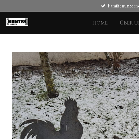
Familienunter
Zum
Hauptinhalt
springen
HOME
ÜBER U