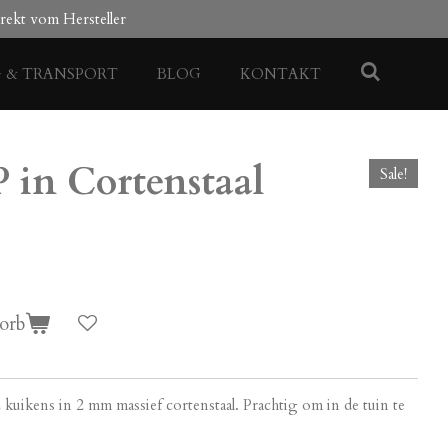
rekt vom Hersteller
G & TRANSPORT
BLOG
KONTAKT
 in Cortenstaal
Sale!
orb
 kuikens in 2 mm massief cortenstaal. Prachtig om in de tuin te