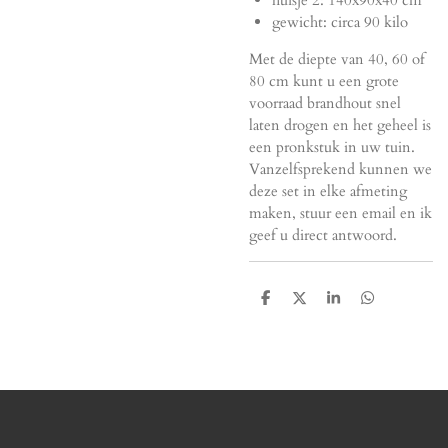
huisje 2: 140x90x40 cm
gewicht: circa 90 kilo
Met de diepte van 40, 60 of
80 cm kunt u een grote
voorraad brandhout snel
laten drogen en het geheel is
een pronkstuk in uw tuin.
Vanzelfsprekend kunnen we
deze set in elke afmeting
maken, stuur een email en ik
geef u direct antwoord.
T
T
T
T
e
e
e
e
i
i
i
i
l
l
l
l
e
e
e
e
n
n
n
n