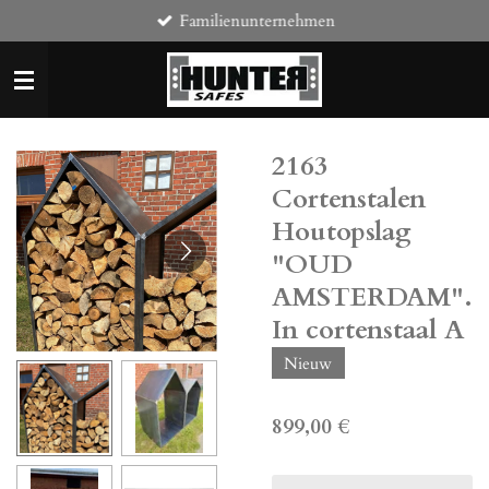
Familienunternehmen
Zum
Hauptinhalt
springen
2163
Cortenstalen
Houtopslag
"OUD
AMSTERDAM".
In cortenstaal A
Nieuw
899,00 €