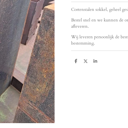
Cortenstalen sokkel, geheel ge
Bestel snel en we kunnen de on
afleveren.
Wij leveren persoonlijk de best
bestemming.
T
T
T
e
e
e
i
i
i
l
l
l
e
e
e
n
n
n