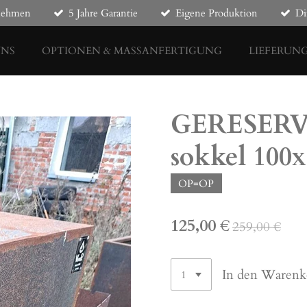
rnehmen
5 Jahre Garantie
Eigene Produktion
Di
UNS
OPTIONEN & MASSANFERTIGUNG
LIEFERUN
GERESERVE
sokkel 100
OP=OP
125,00 €
259,00 €
In den Warenk