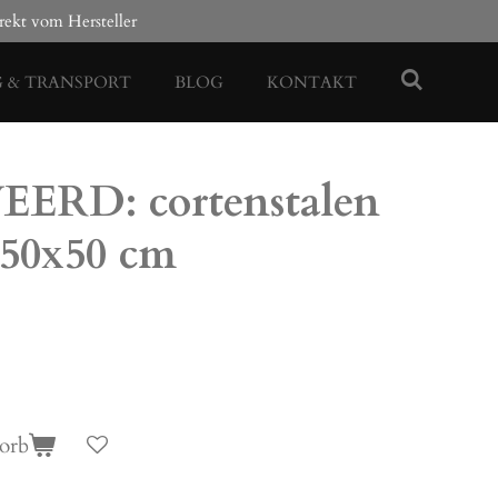
rekt vom Hersteller
G & TRANSPORT
BLOG
KONTAKT
ERD: cortenstalen
x50x50 cm
orb