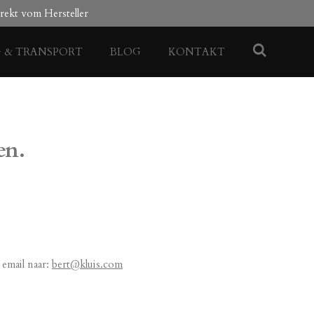
rekt vom Hersteller
G & TRANSPORT
BLOG
KONTAKT
en.
email naar:
bert@kluis.com