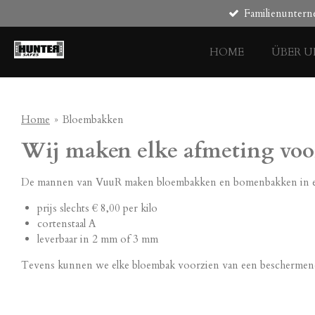
Familienunter
Zum
Hauptinhalt
springen
HOME
ÜBER U
Home
»
Bloembakken
Wij maken elke afmeting voor 
De mannen van VuuR maken bloembakken en bomenbakken in elk
prijs slechts € 8,00 per kilo
cortenstaal A
leverbaar in 2 mm of 3 mm
Tevens kunnen we elke bloembak voorzien van een beschermende 