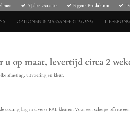
nehmen
5 Jahre Garantie
Eigene Produktion
Di
NS
OPTIONEN & MASSANFERTIGUNG
LIEFERUN
u op maat, levertijd circa 2 wek
e afmeting, uitvoering en kleur.
coating laag in diverse RAL kleuren. Voor een scherpe offerte een 