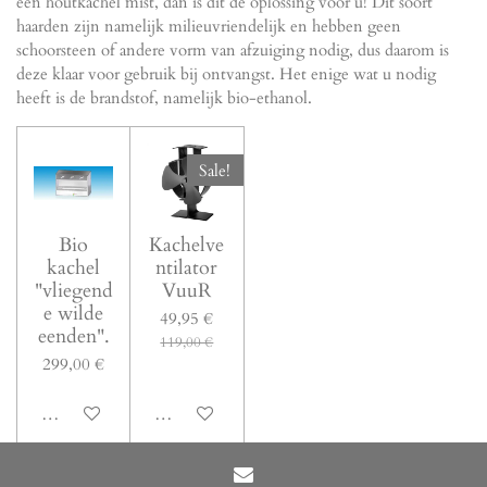
een houtkachel mist, dan is dit dé oplossing voor u! Dit soort
haarden zijn namelijk milieuvriendelijk en hebben geen
schoorsteen of andere vorm van afzuiging nodig, dus daarom is
deze klaar voor gebruik bij ontvangst. Het enige wat u nodig
heeft is de brandstof, namelijk bio-ethanol.
Sale!
Bio
Kachelve
kachel
ntilator
"vliegend
VuuR
e wilde
49,95 €
eenden".
119,00 €
299,00 €
In den Warenkorb
In den Warenkorb