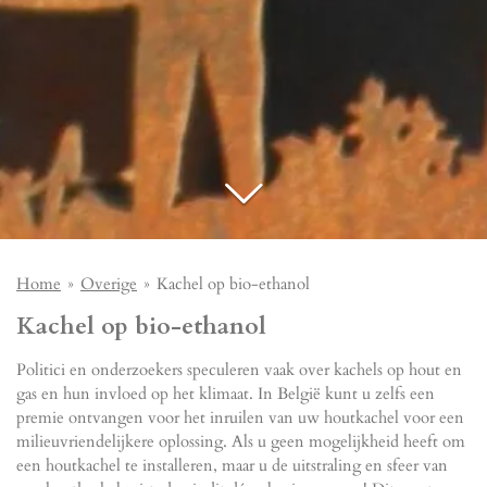
Home
»
Overige
»
Kachel op bio-ethanol
Kachel op bio-ethanol
Politici en onderzoekers speculeren vaak over kachels op hout en
gas en hun invloed op het klimaat. In België kunt u zelfs een
premie ontvangen voor het inruilen van uw houtkachel voor een
milieuvriendelijkere oplossing. Als u geen mogelijkheid heeft om
een houtkachel te installeren, maar u de uitstraling en sfeer van